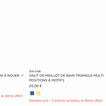
Ajouter ma taille au panier
sun club
INI À NOUER
HAUT DE MAILLOT DE BAIN TRIANGLE MULTI
42
40
42
POSITIONS À MOTIFS
20,00 €
, le 4ème offert
Derniers prix : 3 articles achetés, le 4ème offert