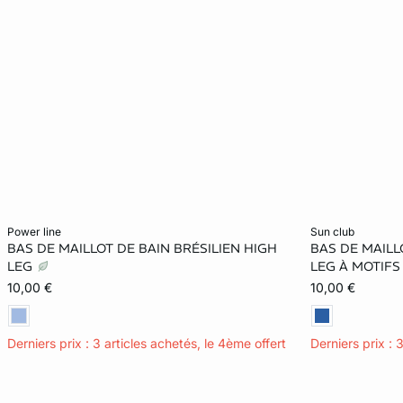
Ajouter ma taille au panier
Ajouter ma tail
power line
sun club
BAS DE MAILLOT DE BAIN BRÉSILIEN HIGH
BAS DE MAILL
36
38
42
34
LEG
LEG À MOTIFS
10,00 €
10,00 €
Derniers prix : 3 articles achetés, le 4ème offert
Derniers prix : 