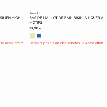
Ajouter ma taille au panier
sun club
SILIEN HIGH
BAS DE MAILLOT DE BAIN BIKINI À NOUER À
42
38
40
MOTIFS
10,00 €
, le 4ème offert
Derniers prix : 3 articles achetés, le 4ème offert