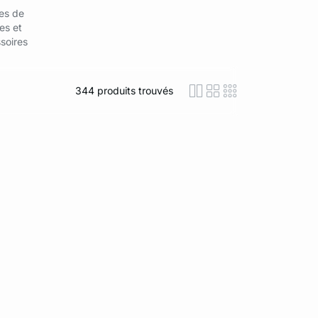
es de
es et
soires
344
produits trouvés
icon-layout-detaile
icon-layout-class
icon-layout-m