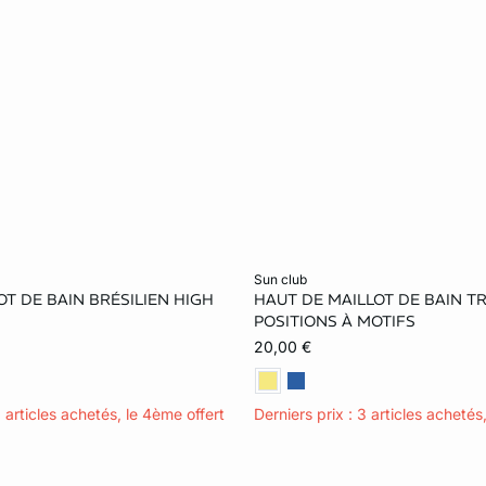
le au panier
Ajouter ma taille au panier
sun club
OT DE BAIN BRÉSILIEN HIGH
HAUT DE MAILLOT DE BAIN T
42
POSITIONS À MOTIFS
20,00 €
3 articles achetés, le 4ème offert
Derniers prix : 3 articles achetés