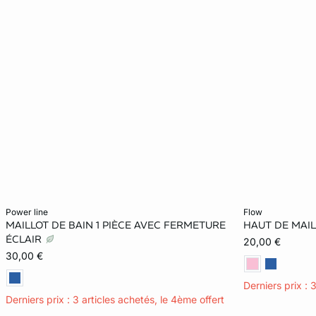
Ajouter ma taille au panier
Ajouter ma tail
power line
flow
MAILLOT DE BAIN 1 PIÈCE AVEC FERMETURE
HAUT DE MAIL
42
36
ÉCLAIR
20,00 €
30,00 €
Derniers prix : 
Derniers prix : 3 articles achetés, le 4ème offert