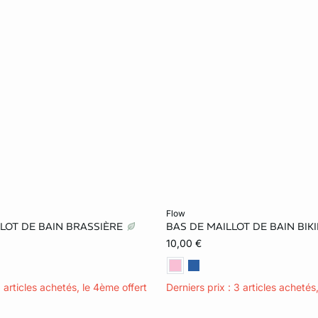
le au panier
Ajouter ma taille au panier
flow
LOT DE BAIN BRASSIÈRE
BAS DE MAILLOT DE BAIN BIK
38
40
42
36
38
40
10,00 €
3 articles achetés, le 4ème offert
Derniers prix : 3 articles achetés