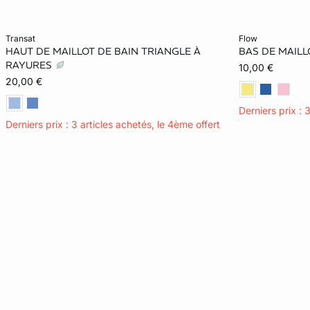
Ajouter ma taille au panier
Ajouter ma tail
transat
flow
HAUT DE MAILLOT DE BAIN TRIANGLE À
BAS DE MAILL
36
38
40
42
36
RAYURES
10,00 €
20,00 €
Derniers prix : 
Derniers prix : 3 articles achetés, le 4ème offert