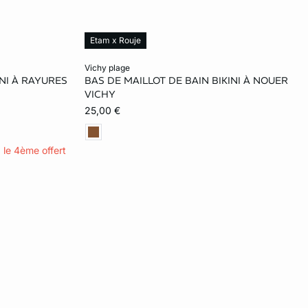
Etam x Rouje
Ajouter ma taille au panier
vichy plage
INI À RAYURES
BAS DE MAILLOT DE BAIN BIKINI À NOUER
38
40
42
VICHY
25,00 €
, le 4ème offert