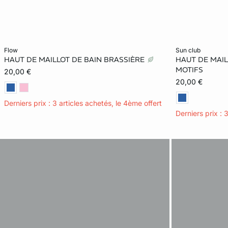
Ajouter ma taille au panier
Ajouter ma tail
flow
sun club
HAUT DE MAILLOT DE BAIN BRASSIÈRE
HAUT DE MAIL
36
38
40
42
36
MOTIFS
20,00 €
20,00 €
Derniers prix : 3 articles achetés, le 4ème offert
Derniers prix : 