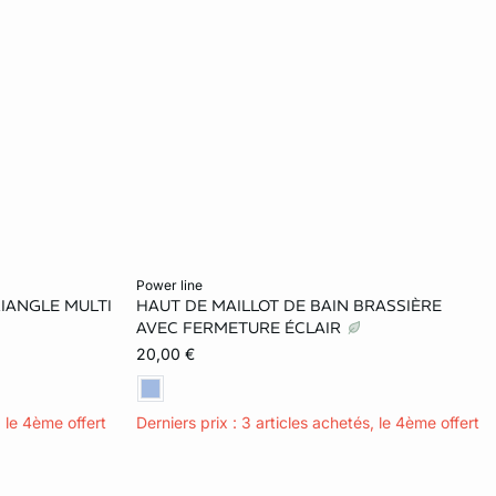
Ajouter ma taille au panier
power line
RIANGLE MULTI
HAUT DE MAILLOT DE BAIN BRASSIÈRE
38
40
42
AVEC FERMETURE ÉCLAIR
20,00 €
, le 4ème offert
Derniers prix : 3 articles achetés, le 4ème offert