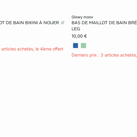
le au panier
Ajouter ma taille au panier
glowy moov
OT DE BAIN BIKINI À NOUER
BAS DE MAILLOT DE BAIN BRÉ
40
34
36
38
LEG
10,00 €
3 articles achetés, le 4ème offert
Derniers prix : 3 articles achetés