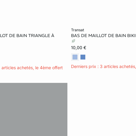
le au panier
Ajouter ma taille au panier
transat
LOT DE BAIN TRIANGLE À
BAS DE MAILLOT DE BAIN BIK
38
36
38
40
10,00 €
Derniers prix : 3 articles achetés
3 articles achetés, le 4ème offert