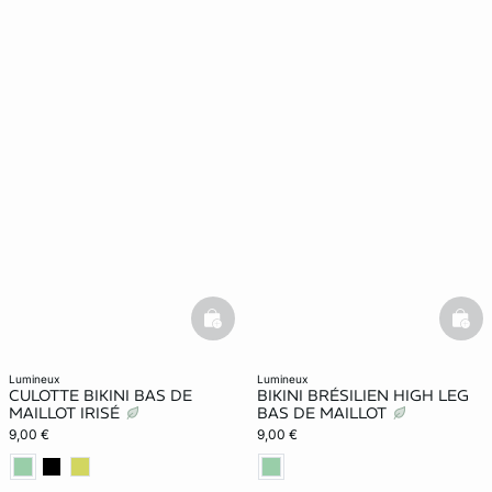
basketfull
bask
lumineux
lumineux
CULOTTE BIKINI BAS DE
BIKINI BRÉSILIEN HIGH LEG
MAILLOT IRISÉ
BAS DE MAILLOT
9,00 €
9,00 €