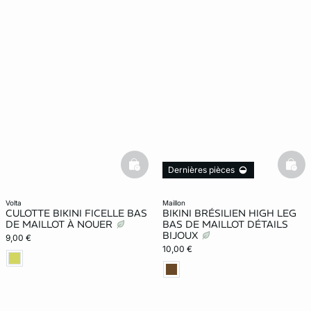
basketfull
bask
Dernières pièces
volta
maillon
CULOTTE BIKINI FICELLE BAS
BIKINI BRÉSILIEN HIGH LEG
DE MAILLOT À NOUER
BAS DE MAILLOT DÉTAILS
BIJOUX
9,00 €
10,00 €