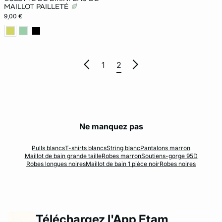
MAILLOT PAILLETÉ
9,00 €
1
2
Ne manquez pas
Pulls blancs
T-shirts blancs
String blanc
Pantalons marron
Maillot de bain grande taille
Robes marron
Soutiens-gorge 95D
Robes longues noires
Maillot de bain 1 pièce noir
Robes noires
Téléchargez l'App Etam