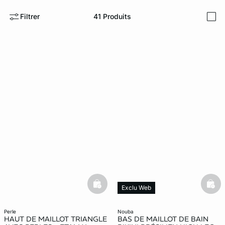
Filtrer
41
Produits
i
ard
question
basketfull
bask
Exclu Web
perle
nouba
HAUT DE MAILLOT TRIANGLE
BAS DE MAILLOT DE BAIN