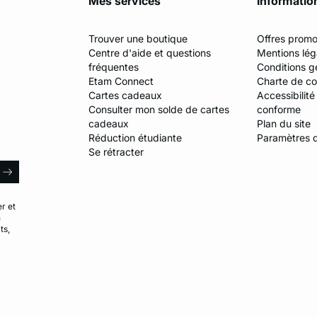
Mes services
Informatio
Trouver une boutique
Offres promo
Centre d'aide et questions
Mentions lég
fréquentes
Conditions g
Etam Connect
Charte de con
Cartes cadeaux
Accessibilité
Consulter mon solde de cartes
conforme
cadeaux
Plan du site
Réduction étudiante
Paramètres 
Se rétracter
E-mail
arrow
r et
n
ts,