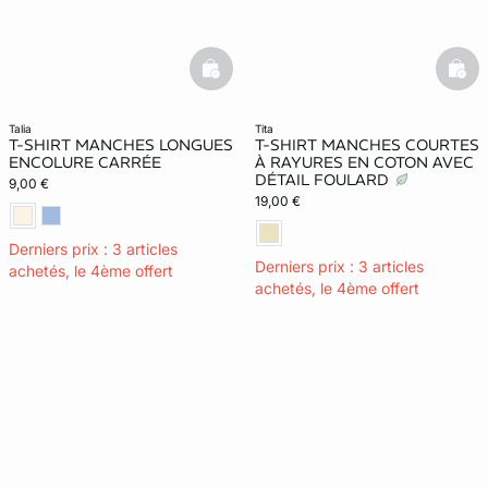
basketfull
bask
talia
tita
T-SHIRT MANCHES LONGUES
T-SHIRT MANCHES COURTES
ENCOLURE CARRÉE
À RAYURES EN COTON AVEC
DÉTAIL FOULARD
9,00 €
19,00 €
Derniers prix : 3 articles
Derniers prix : 3 articles
achetés, le 4ème offert
achetés, le 4ème offert