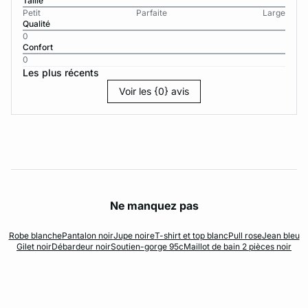
Taille
Petit
Parfaite
Large
Qualité
0
Confort
0
Les plus récents
Voir les {0} avis
Ne manquez pas
Robe blanche
Pantalon noir
Jupe noire
T-shirt et top blanc
Pull rose
Jean bleu
Gilet noir
Débardeur noir
Soutien-gorge 95c
Maillot de bain 2 pièces noir