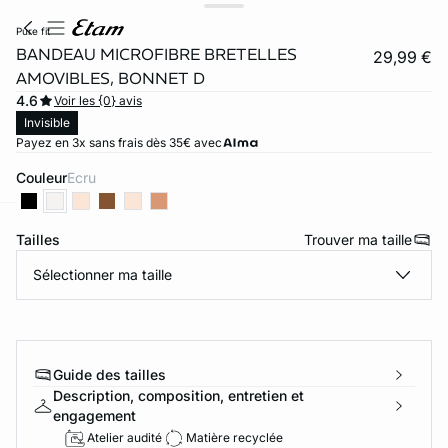
pure fit
BANDEAU MICROFIBRE BRETELLES
29,99 €
AMOVIBLES, BONNET D
4.6
Voir les {0} avis
Invisible
Payez en 3x sans frais dès 35€ avec
Couleur
ecru
Tailles
Trouver ma taille
ard
question
Sélectionner ma taille
Guide des tailles
Description, composition, entretien et
engagement
Atelier audité
Matière recyclée