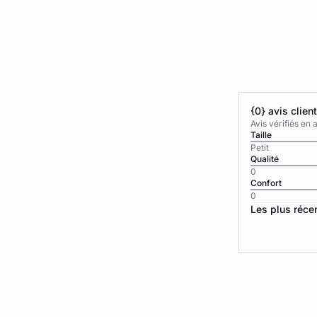
{0} avis clien
Avis vérifiés e
Taille
Petit
Qualité
0
Confort
0
Les plus réce