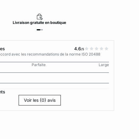
Livraison
gratuite
en boutique
tes
4.6
/5
n accord avec les recommandations de la norme ISO 20488
Parfaite
Large
nts
Voir les {0} avis