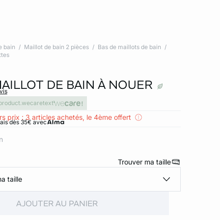
e bain
Maillot de bain 2 pièces
Bas de maillots de bain
ttes
MAILLOT DE BAIN À NOUER
vis
product.wecaretext
s prix : 3 articles achetés, le 4ème offert
rais dès 35€ avec
n
Trouver ma taille
a taille
AJOUTER AU PANIER