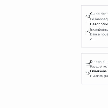
Guide des t
Le mannequ
Descriptio
Incontourna
bain à noue
c...
Disponibili
Payez et reti
Livraisons 
Livraison gra