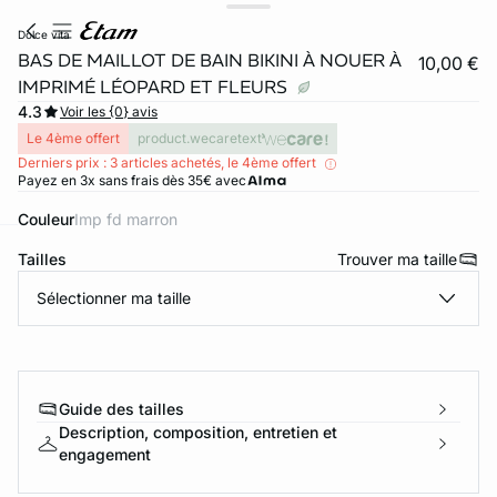
dolce vita
BAS DE MAILLOT DE BAIN BIKINI À NOUER À
10,00 €
IMPRIMÉ LÉOPARD ET FLEURS
4.3
Voir les {0} avis
Le 4ème offert
product.wecaretext
Derniers prix : 3 articles achetés, le 4ème offert
Payez en 3x sans frais dès 35€ avec
Couleur
imp fd marron
Tailles
Trouver ma taille
ard
question
Sélectionner ma taille
Guide des tailles
Description, composition, entretien et
engagement