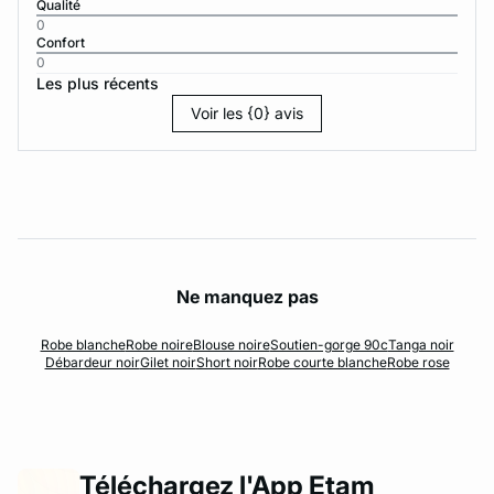
Qualité
0
Confort
0
Les plus récents
Voir les {0} avis
Ne manquez pas
Robe blanche
Robe noire
Blouse noire
Soutien-gorge 90c
Tanga noir
Débardeur noir
Gilet noir
Short noir
Robe courte blanche
Robe rose
Téléchargez l'App Etam