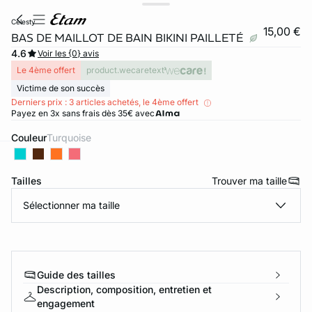
celesty
15,00 €
BAS DE MAILLOT DE BAIN BIKINI PAILLETÉ
4.6
Voir les {0} avis
Le 4ème offert
product.wecaretext
Victime de son succès
Derniers prix : 3 articles achetés, le 4ème offert
Payez en 3x sans frais dès 35€ avec
Couleur
turquoise
ard
question
Tailles
Trouver ma taille
Sélectionner ma taille
Guide des tailles
Description, composition, entretien et
engagement