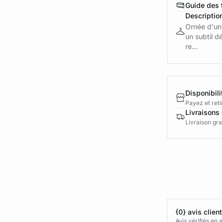
Guide des t
Descriptio
Ornée d'un 
un subtil d
re...
Disponibili
Payez et reti
Livraisons 
Livraison gra
{0} avis clien
Avis vérifiés e