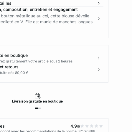
ailles
n, composition, entretien et engagement
bouton métallique au col, cette blouse dévoile
écolleté en V. Elle est munie de manches longues
té en boutique
rez gratuitement votre article sous 2 heures
et retours
tuite dès 80,00 €
Livraison
gratuite
en boutique
tes
4.9
/5
n accord avec les recommandations de la norme ISO 20488