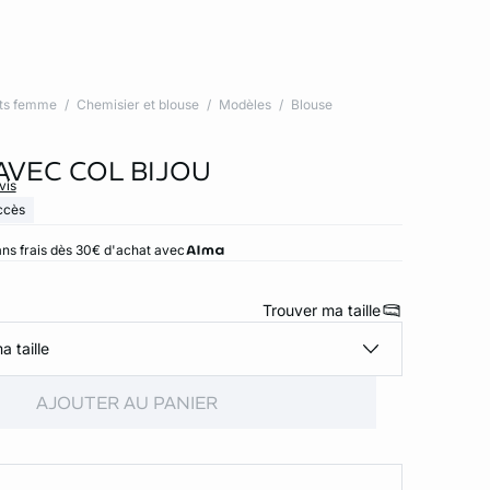
ts femme
Chemisier et blouse
Modèles
Blouse
AVEC COL BIJOU
vis
ccès
ns frais dès 30€ d'achat avec
Trouver ma taille
a taille
AJOUTER AU PANIER