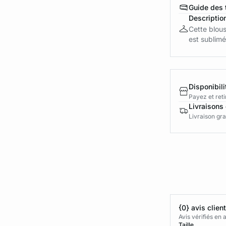
Guide des t
Descriptio
Cette blous
est sublimé
Disponibili
Payez et reti
Livraisons 
Livraison gra
{0} avis clien
Avis vérifiés e
Taille