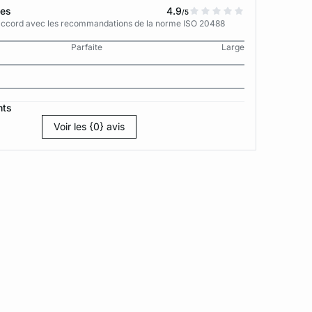
tes
4.9
/5
n accord avec les recommandations de la norme ISO 20488
Parfaite
Large
nts
Voir les {0} avis