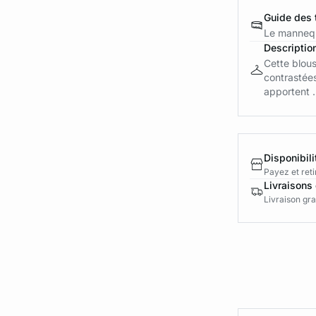
Guide des t
Le mannequ
Descriptio
Cette blous
contrastée
apportent .
Disponibili
Payez et reti
Livraisons 
Livraison gra