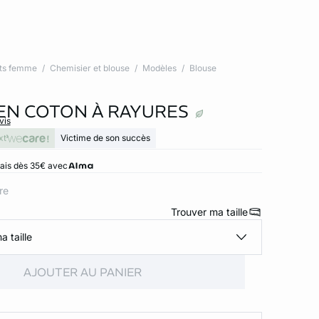
ts femme
Chemisier et blouse
Modèles
Blouse
EN COTON À RAYURES
vis
xt
Victime de son succès
rais dès 35€ avec
ore
Trouver ma taille
a taille
AJOUTER AU PANIER