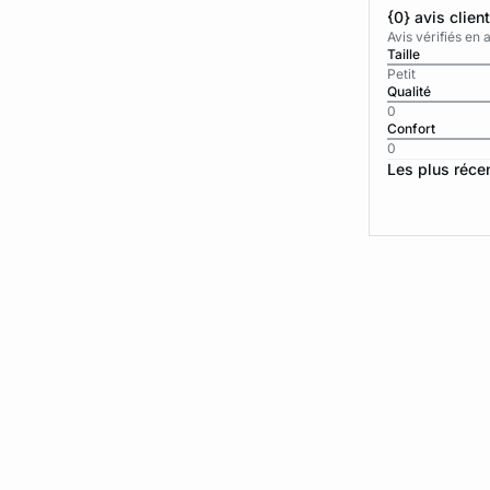
{0} avis clien
Avis vérifiés e
Taille
Petit
Qualité
0
Confort
0
Les plus réce