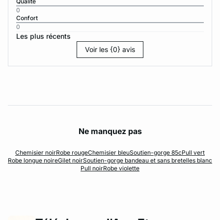
Qualité
0
Confort
0
Les plus récents
Voir les {0} avis
Ne manquez pas
Chemisier noir
Robe rouge
Chemisier bleu
Soutien-gorge 85c
Pull vert
Robe longue noire
Gilet noir
Soutien-gorge bandeau et sans bretelles blanc
Pull noir
Robe violette