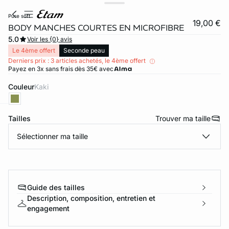
pure soft
19,00 €
BODY MANCHES COURTES EN MICROFIBRE
5.0
Voir les {0} avis
Le 4ème offert
Seconde peau
Derniers prix : 3 articles achetés, le 4ème offert
Payez en 3x sans frais dès 35€ avec
Couleur
kaki
video
Tailles
Trouver ma taille
ard
question
Sélectionner ma taille
Guide des tailles
Description, composition, entretien et
engagement