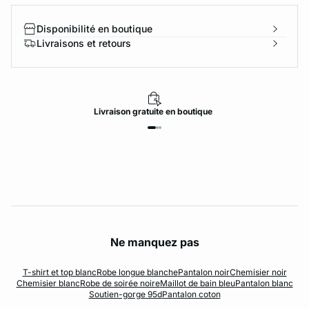
Disponibilité en boutique
Livraisons et retours
Livraison
gratuite
en boutique
Ne manquez pas
T-shirt et top blanc
Robe longue blanche
Pantalon noir
Chemisier noir
Chemisier blanc
Robe de soirée noire
Maillot de bain bleu
Pantalon blanc
Soutien-gorge 95d
Pantalon coton