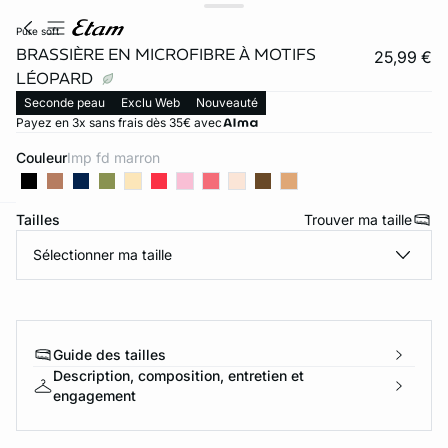
pure soft
BRASSIÈRE EN MICROFIBRE À MOTIFS
25,99 €
LÉOPARD
Seconde peau
Exclu Web
Nouveauté
Payez en 3x sans frais dès 35€ avec
Couleur
imp fd marron
Tailles
Trouver ma taille
ard
question
Sélectionner ma taille
Guide des tailles
Description, composition, entretien et
engagement