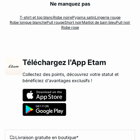
Ne manquez pas
T-shirt et top blanc
Robe noire
Pyjama satin
Lingerie rouge
Robe longue blanche
Pull rouge
Short noir
Maillot de bain bleu
Pull noir
Robe rose
Téléchargez l'App Etam
Collectez des points, découvrez votre statut et
bénéficiez d'avantages exclusifs !
Livraison gratuite en boutique*