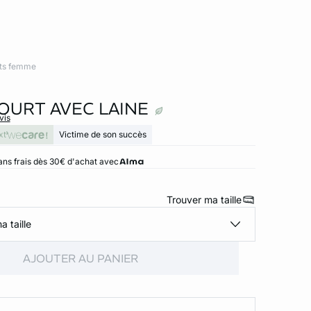
ts femme
OURT AVEC LAINE
vis
xt
Victime de son succès
ans frais dès 30€ d'achat avec
Trouver ma taille
a taille
AJOUTER AU PANIER