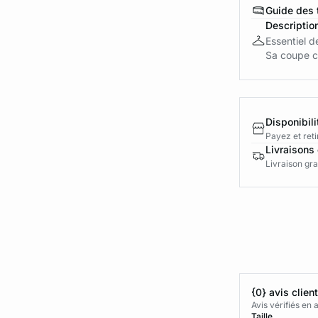
Guide des t
Descriptio
Essentiel d
Sa coupe c
Disponibili
Payez et reti
Livraisons 
Livraison gra
{0} avis clien
Avis vérifiés e
Taille