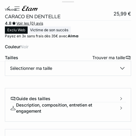
virtuose
25,99 €
CARACO EN DENTELLE
4.8
Voir les {0} avis
Exclu Web
Victime de son succès
Payez en 3x sans frais dès 35€ avec
Couleur
noir
Tailles
Trouver ma taille
Sélectionner ma taille
ard
question
Guide des tailles
Description, composition, entretien et
engagement