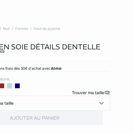
Nuit
Formes
Haut de pyjama
EN SOIE DÉTAILS DENTELLE
vis
ns frais dès 30€ d'achat avec
auve.
Trouver ma taille
a taille
AJOUTER AU PANIER