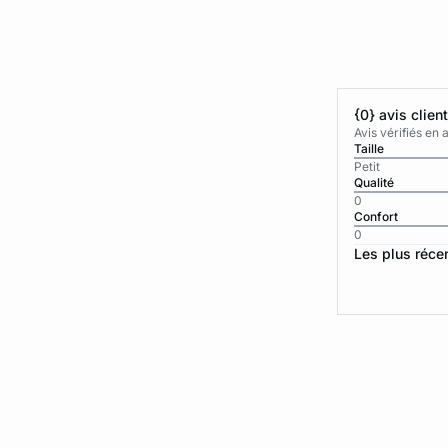
{0} avis clien
Avis vérifiés e
Taille
Petit
Qualité
0
Confort
0
Les plus réce