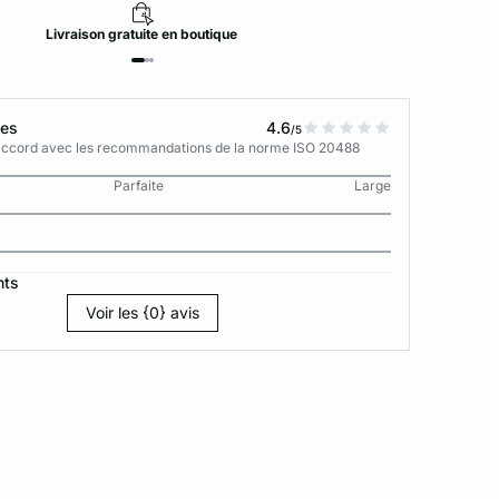
Livraison
gratuite
en boutique
tes
4.6
/5
n accord avec les recommandations de la norme ISO 20488
Parfaite
Large
nts
Voir les {0} avis