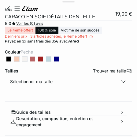
milky
19,00 €
CARACO EN SOIE DÉTAILS DENTELLE
5.0
Voir les {0} avis
Le 4ème offert
100% soie
Victime de son succès
Derniers prix : 3 articles achetés, le 4ème offert
Payez en 3x sans frais dès 35€ avec
Couleur
peche
Tailles
Trouver ma taille
ard
question
Sélectionner ma taille
Guide des tailles
Description, composition, entretien et
engagement