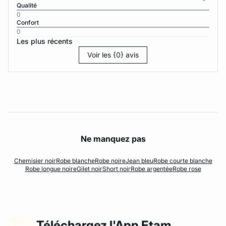
Qualité
0
Confort
0
Les plus récents
Voir les {0} avis
Ne manquez pas
Chemisier noir
Robe blanche
Robe noire
Jean bleu
Robe courte blanche
Robe longue noire
Gilet noir
Short noir
Robe argentée
Robe rose
Téléchargez l'App Etam