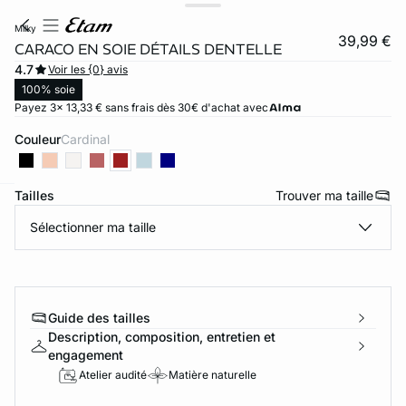
milky
39,99 €
CARACO EN SOIE DÉTAILS DENTELLE
4.7
Voir les {0} avis
100% soie
Payez 3x 13,33 € sans frais dès 30€ d'achat avec
Couleur
cardinal
Tailles
Trouver ma taille
ard
question
Sélectionner ma taille
Guide des tailles
Description, composition, entretien et
engagement
Atelier audité
Matière naturelle