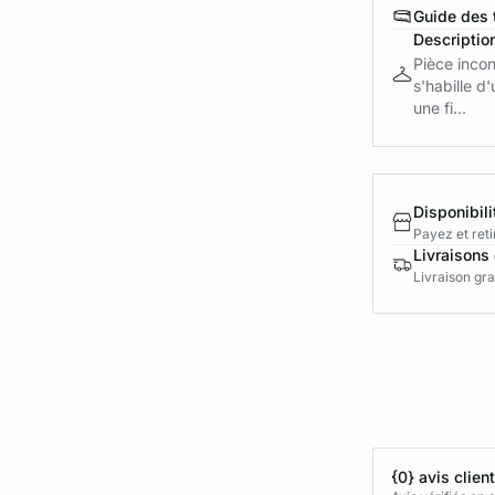
Guide des t
Descriptio
Pièce incon
s'habille d
une fi...
Disponibili
Payez et reti
Livraisons 
Livraison gra
{0} avis clien