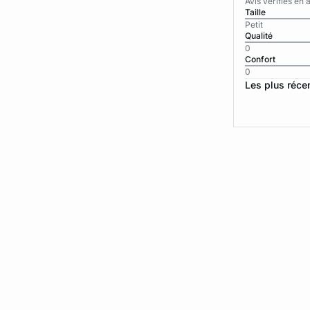
Avis vérifiés e
Taille
Petit
Qualité
0
Confort
0
Les plus réce