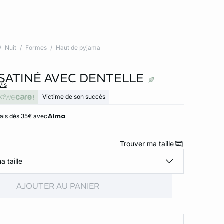
Nuit
Formes
Haut de pyjama
SATINÉ AVEC DENTELLE
vis
xt
Victime de son succès
rais dès 35€ avec
Trouver ma taille
a taille
AJOUTER AU PANIER