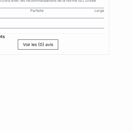
n accord avec les recommandations de la norme ISO 20488
Parfaite
Large
nts
Voir les {0} avis