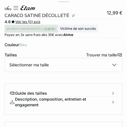
deny
12,99 €
CARACO SATINÉ DÉCOLLETÉ
4.6
Voir les {0} avis
product.wecaretext
Victime de son succès
Payez en 3x sans frais dès 35€ avec
Couleur
bleu
Tailles
Trouver ma taille
Sélectionner ma taille
ard
question
Guide des tailles
Description, composition, entretien et
engagement