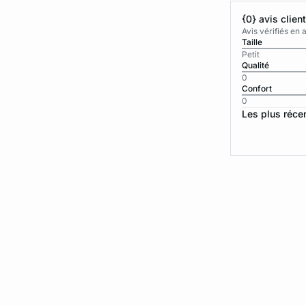
{0} avis clien
Avis vérifiés e
Taille
Petit
Qualité
0
Confort
0
Les plus réce