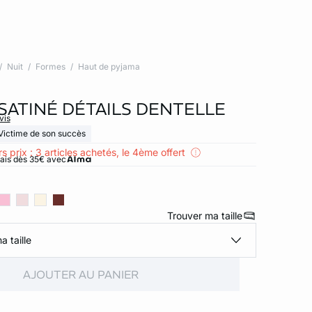
Nuit
Formes
Haut de pyjama
SATINÉ DÉTAILS DENTELLE
vis
Victime de son succès
s prix : 3 articles achetés, le 4ème offert
rais dès 35€ avec
Trouver ma taille
a taille
AJOUTER AU PANIER