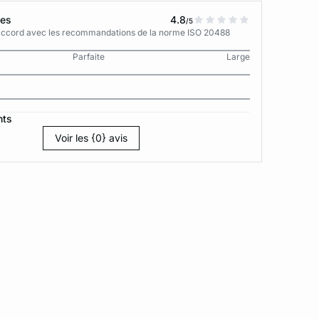
tes
4.8
/5
n accord avec les recommandations de la norme ISO 20488
Parfaite
Large
nts
Voir les {0} avis