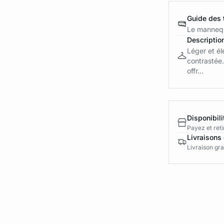
Guide des t
Le mannequ
Descriptio
Léger et él
contrastée.
offr...
Disponibili
Payez et reti
Livraisons 
Livraison gra