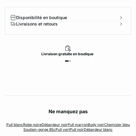
Disponibilité en boutique
Livraisons et retours
Livraison
gratuite
en boutique
Ne manquez pas
Pull blanc
Robe noire
Débardeur noir
Pull marron
Body noir
Chemisier bleu
Soutien-gorge 85c
Pull vert
Pull noir
Débardeur blanc