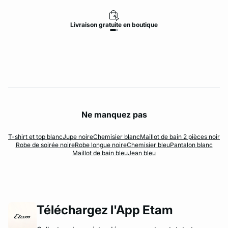
Livraison
gratuite
en boutique
Ne manquez pas
T-shirt et top blanc
Jupe noire
Chemisier blanc
Maillot de bain 2 pièces noir
Robe de soirée noire
Robe longue noire
Chemisier bleu
Pantalon blanc
Maillot de bain bleu
Jean bleu
Téléchargez l'App Etam