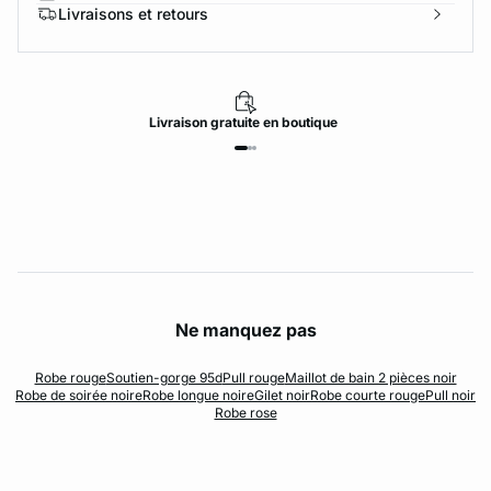
Livraisons et retours
Livraison
gratuite
en boutique
Ne manquez pas
Robe rouge
Soutien-gorge 95d
Pull rouge
Maillot de bain 2 pièces noir
Robe de soirée noire
Robe longue noire
Gilet noir
Robe courte rouge
Pull noir
Robe rose