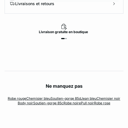
Livraisons et retours
Livraison
gratuite
en boutique
Ne manquez pas
Robe rouge
Chemisier bleu
Soutien-gorge 85d
Jean bleu
Chemisier noir
Body noir
Soutien-gorge 85c
Robe noire
Pull noir
Robe rose