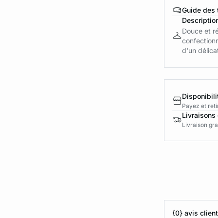
Guide des t
Descriptio
Douce et r
confectionn
d'un délicat
Disponibili
Payez et reti
Livraisons 
Livraison gra
{0} avis clien