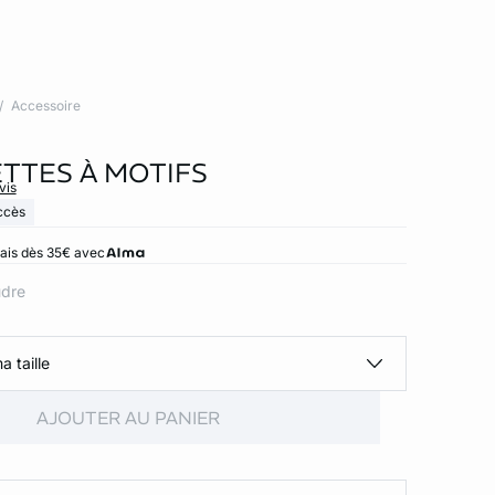
Accessoire
TTES À MOTIFS
vis
ccès
rais dès 35€ avec
udre
a taille
AJOUTER AU PANIER