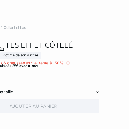
Collant et bas
TTES EFFET CÔTELÉ
vis
Victime de son succès
ts & chaussettes : le 3ème à -50%
rais dès 35€ avec
a taille
AJOUTER AU PANIER