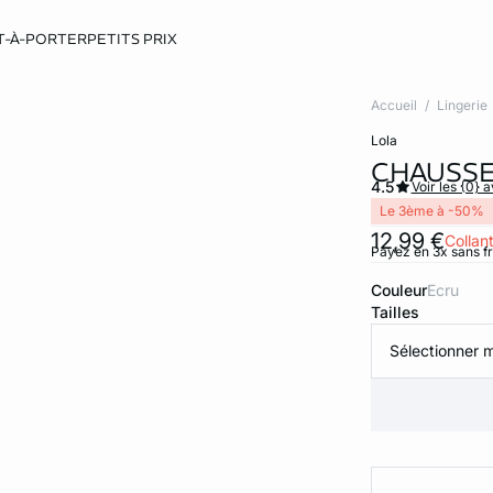
T-À-PORTER
PETITS PRIX
Accueil
Lingerie
lola
CHAUSSE
4.5
Voir les {0} a
Le 3ème à -50%
12,99 €
Collan
Payez en 3x sans f
Couleur
ecru
Tailles
Sélectionner m