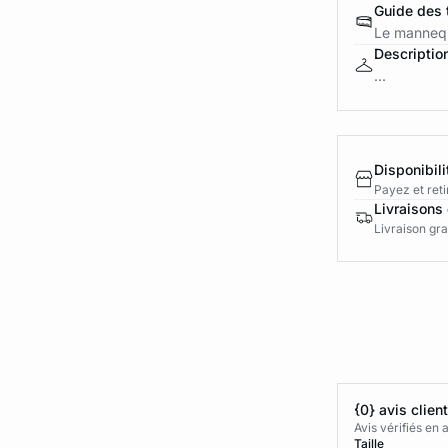
Guide des t
Le mannequ
Descriptio
...
Disponibili
Payez et reti
Livraisons 
Livraison gra
{0} avis clien
Avis vérifiés e
Taille