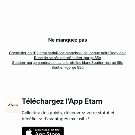
Ne manquez pas
Chemisier noir
Pyjama satin
Robe blanche
Jupe longue noire
Body noir
Robe de soirée noire
Soutien-gorge 85c
Soutien-gorge bandeau et sans bretelles blanc
Soutien-gorge 85d
Soutien-gorge 95d
Téléchargez l'App Etam
Collectez des points, découvrez votre statut et
bénéficiez d'avantages exclusifs !