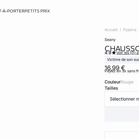
T-À-PORTER
PETITS PRIX
Accueil
Pyjama
seany
CHAUSSO
4.9
Voir les {0} a
Victime de son su
16,99 €
Payez en 3x sans f
Couleur
rouge
Tailles
Sélectionner m