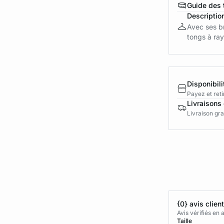
Guide des t
Descriptio
Avec ses b
tongs à ray
Disponibili
Payez et reti
Livraisons 
Livraison gra
{0} avis clien
Avis vérifiés e
Taille