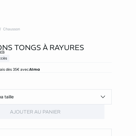
Chausson
NS TONGS À RAYURES
vis
ccès
rais dès 35€ avec
a taille
AJOUTER AU PANIER