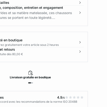
ailles
n, composition, entretien et engagement
rides et sa matière matelassée, ces chaussons
ures se portent en toute légèreté....
té en boutique
rez gratuitement votre article sous 2 heures
et retours
tuite dès 80,00 €
Livraison
gratuite
en boutique
tes
4.9
/5
n accord avec les recommandations de la norme ISO 20488