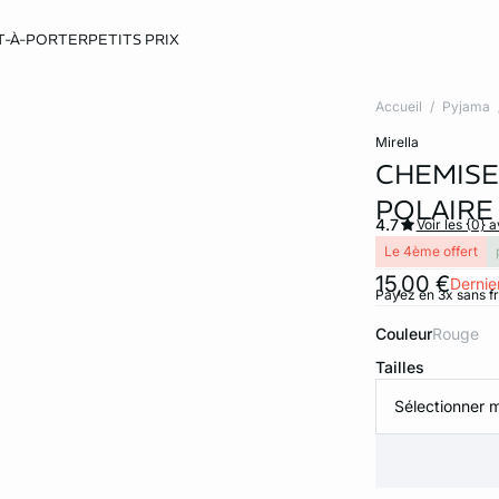
T-À-PORTER
PETITS PRIX
Accueil
Pyjama
mirella
CHEMISE
POLAIRE
4.7
Voir les {0} a
Le 4ème offert
15,00 €
Dernier
Payez en 3x sans f
Couleur
rouge
Tailles
Sélectionner m