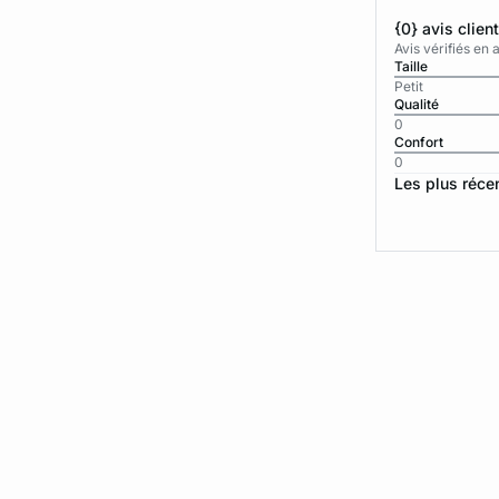
{0} avis clien
Avis vérifiés e
Taille
Petit
Qualité
0
Confort
0
Les plus réce