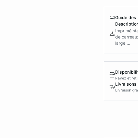
Guide des t
Descriptio
Imprimé sta
de carreau
large,...
Disponibili
Payez et reti
Livraisons 
Livraison gra