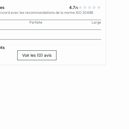
tes
4.7
/5
n accord avec les recommandations de la norme ISO 20488
Parfaite
Large
nts
Voir les {0} avis