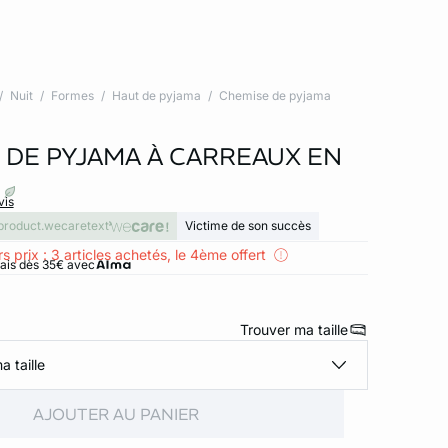
Nuit
Formes
Haut de pyjama
Chemise de pyjama
 DE PYJAMA À CARREAUX EN
vis
product.wecaretext
Victime de son succès
s prix : 3 articles achetés, le 4ème offert
rais dès 35€ avec
Trouver ma taille
a taille
AJOUTER AU PANIER