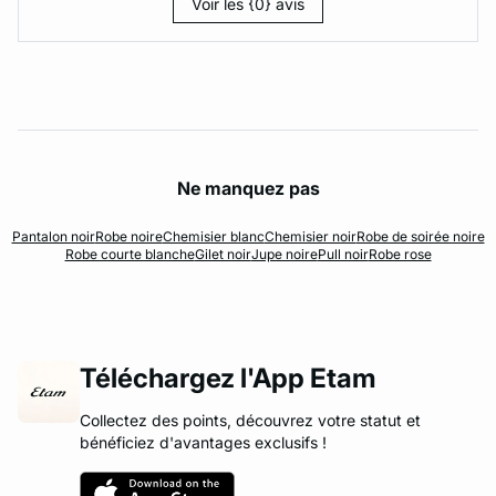
Voir les {0} avis
Ne manquez pas
Pantalon noir
Robe noire
Chemisier blanc
Chemisier noir
Robe de soirée noire
Robe courte blanche
Gilet noir
Jupe noire
Pull noir
Robe rose
Téléchargez l'App Etam
Collectez des points, découvrez votre statut et
bénéficiez d'avantages exclusifs !