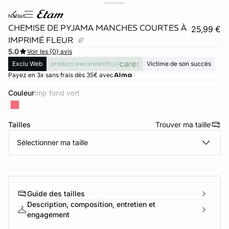
nafilah
CHEMISE DE PYJAMA MANCHES COURTES À
25,99 €
IMPRIMÉ FLEUR
5.0
Voir les {0} avis
Exclu Web
product.wecaretext
Victime de son succès
Payez en 3x sans frais dès 35€ avec
Couleur
imp fond vert
ard
question
Tailles
Trouver ma taille
Sélectionner ma taille
Guide des tailles
Description, composition, entretien et
engagement