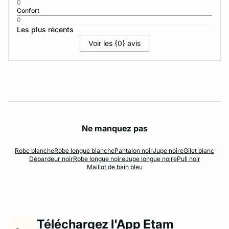
0
Confort
0
Les plus récents
Voir les {0} avis
Ne manquez pas
Robe blanche
Robe longue blanche
Pantalon noir
Jupe noire
Gilet blanc
Débardeur noir
Robe longue noire
Jupe longue noire
Pull noir
Maillot de bain bleu
Téléchargez l'App Etam