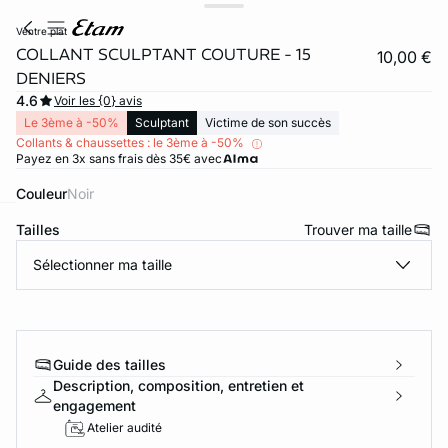
ventre plat
COLLANT SCULPTANT COUTURE - 15
10,00 €
DENIERS
4.6
Voir les {0} avis
Le 3ème à -50%
Sculptant
Victime de son succès
Collants & chaussettes : le 3ème à -50%
Payez en 3x sans frais dès 35€ avec
Couleur
noir
Tailles
Trouver ma taille
ard
question
Sélectionner ma taille
Guide des tailles
Description, composition, entretien et
engagement
Atelier audité