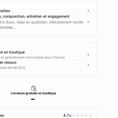
ailles
n, composition, entretien et engagement
tra doux, idéal au quotidien, délicatement bordé
dentelle....
té en boutique
rez gratuitement votre article sous 2 heures
et retours
tuite dès 80,00 €
Livraison
gratuite
en boutique
tes
4.7
/5