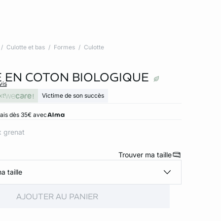
Culotte et bas
Formes
Culotte
 EN COTON BIOLOGIQUE
vis
xt
Victime de son succès
rais dès 35€ avec
x grenat
Trouver ma taille
a taille
AJOUTER AU PANIER