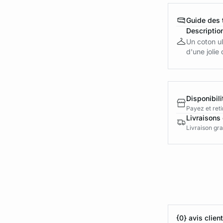
Guide des t
Descriptio
Un coton ul
d'une jolie 
Disponibili
Payez et reti
Livraisons 
Livraison gra
{0} avis clien