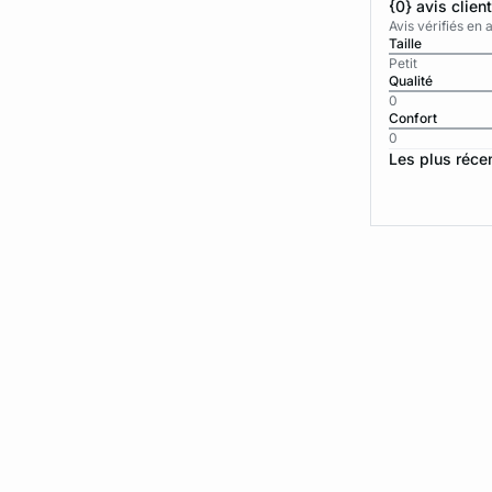
{0} avis clien
Avis vérifiés e
Taille
Petit
Qualité
0
Confort
0
Les plus réce