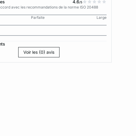
tes
4.6
/5
n accord avec les recommandations de la norme ISO 20488
Parfaite
Large
nts
Voir les {0} avis