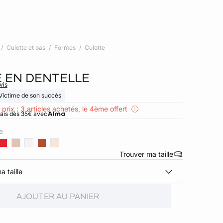
Culotte et bas
Formes
Culotte
 EN DENTELLE
vis
Victime de son succès
 prix : 3 articles achetés, le 4ème offert
rais dès 35€ avec
e
Trouver ma taille
a taille
AJOUTER AU PANIER