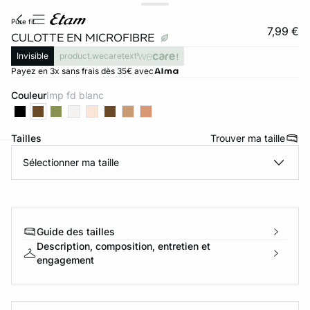
pure fit
7,99 €
CULOTTE EN MICROFIBRE
Invisible
product.wecaretext
Payez en 3x sans frais dès 35€ avec
Couleur
imp fd blanc
Tailles
Trouver ma taille
Sélectionner ma taille
ard
question
Guide des tailles
Description, composition, entretien et
engagement