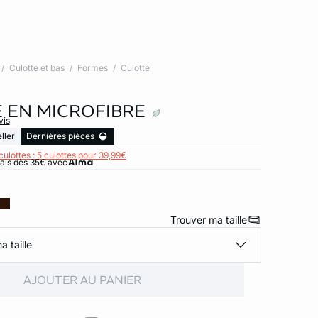
Culotte et bas
Formes
Culotte
 EN MICROFIBRE
vis
ller
Dernières pièces
culottes : 5 culottes pour 39,99€
rais dès 35€ avec
Trouver ma taille
a taille
AJOUTER AU PANIER