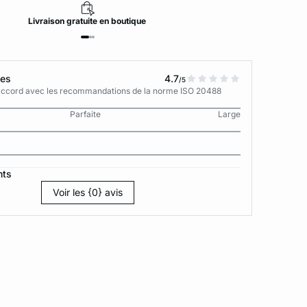
Livraison
gratuite
en boutique
tes
4.7
/5
n accord avec les recommandations de la norme ISO 20488
Parfaite
Large
nts
Voir les {0} avis