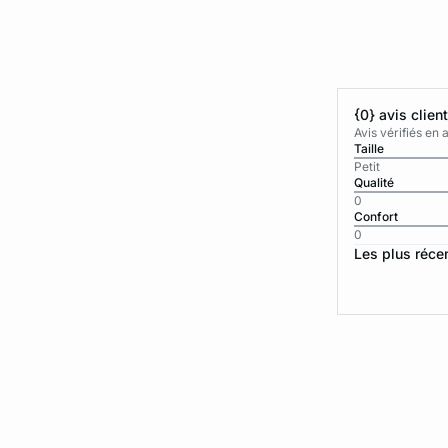
{0} avis clien
Avis vérifiés e
Taille
Petit
Qualité
0
Confort
0
Les plus réce