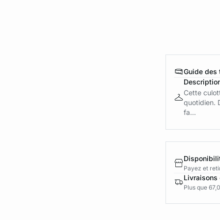
Guide des t
Descriptio
Cette culot
quotidien. 
fa...
Disponibili
Payez et reti
Livraisons 
Plus que 67,0