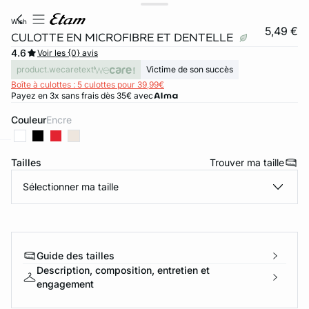
wish
5,49 €
CULOTTE EN MICROFIBRE ET DENTELLE
4.6
Voir les {0} avis
product.wecaretext
Victime de son succès
Boîte à culottes : 5 culottes pour 39,99€
Payez en 3x sans frais dès 35€ avec
Couleur
encre
Tailles
Trouver ma taille
ard
question
Sélectionner ma taille
Guide des tailles
Description, composition, entretien et
engagement