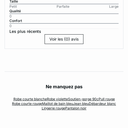
Taille
Petit
Parfaite
Large
Qualité
0
Confort
0
Les plus récents
Voir les {0} avis
Ne manquez pas
Robe courte blanche
Robe violette
Soutien-gorge 90c
Pull rouge
Robe courte rouge
Maillot de bain bleu
Jean bleu
Débardeur blanc
Lingerie rouge
Pantalon noir