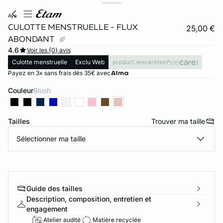
aya
CULOTTE MENSTRUELLE - FLUX
25,00 €
ABONDANT
4.6
Voir les {0} avis
Culotte menstruelle
Exclu Web
product.wecaretext
Payez en 3x sans frais dès 35€ avec
Couleur
blush
ard
question
Tailles
Trouver ma taille
Sélectionner ma taille
Guide des tailles
Description, composition, entretien et
engagement
Atelier audité
Matière recyclée