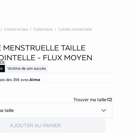
Culotte et bas
Collections
Culotte menstruelle
 MENSTRUELLE TAILLE
OINTELLE - FLUX MOYEN
vis
le
Victime de son succès
rais dès 35€ avec
Trouver ma taille
a taille
AJOUTER AU PANIER