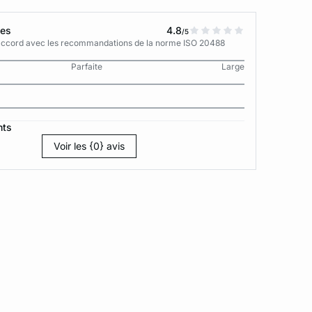
tes
4.8
/5
n accord avec les recommandations de la norme ISO 20488
Parfaite
Large
nts
Voir les {0} avis