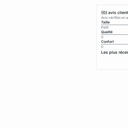
{0} avis clien
Avis vérifiés e
Taille
Petit
Qualité
0
Confort
0
Les plus réce