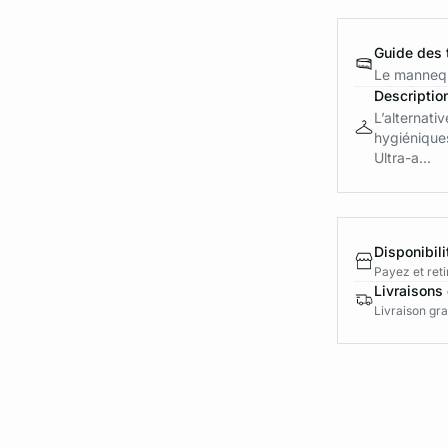
Guide des t
Le mannequ
Descriptio
L’alternati
hygiéniques
Ultra-a...
Disponibili
Payez et reti
Livraisons 
Livraison gra