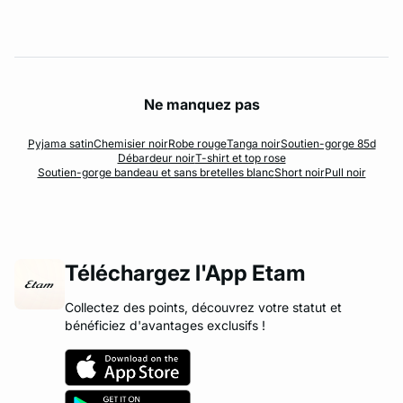
Ne manquez pas
Pyjama satin
Chemisier noir
Robe rouge
Tanga noir
Soutien-gorge 85d
Débardeur noir
T-shirt et top rose
Soutien-gorge bandeau et sans bretelles blanc
Short noir
Pull noir
Téléchargez l'App Etam
Collectez des points, découvrez votre statut et
bénéficiez d'avantages exclusifs !