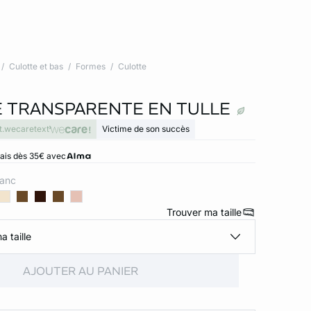
Culotte et bas
Formes
Culotte
 TRANSPARENTE EN TULLE
t.wecaretext
Victime de son succès
rais dès 35€ avec
lanc
Trouver ma taille
a taille
AJOUTER AU PANIER