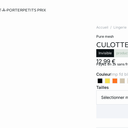
T-À-PORTER
PETITS PRIX
Accueil
Lingerie
pure mesh
CULOTTE
Invisible
produc
12,99 €
Payez en 3x sans f
Couleur
imp fd b
Tailles
Sélectionner m