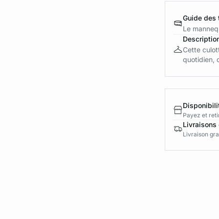
Guide des t
Le mannequ
Descriptio
Cette culot
quotidien, d
Disponibili
Payez et reti
Livraisons 
Livraison gra