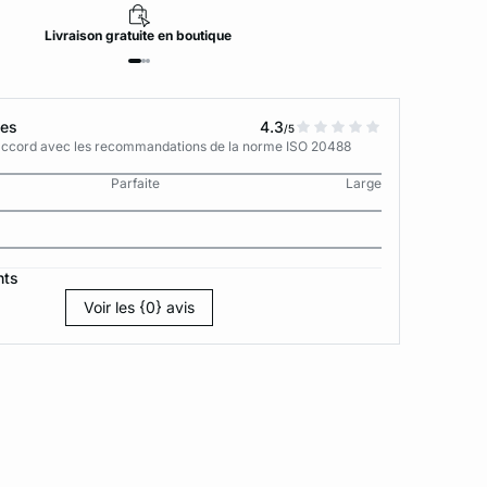
Livraison
gratuite
en boutique
tes
4.3
/5
n accord avec les recommandations de la norme ISO 20488
Parfaite
Large
nts
Voir les {0} avis