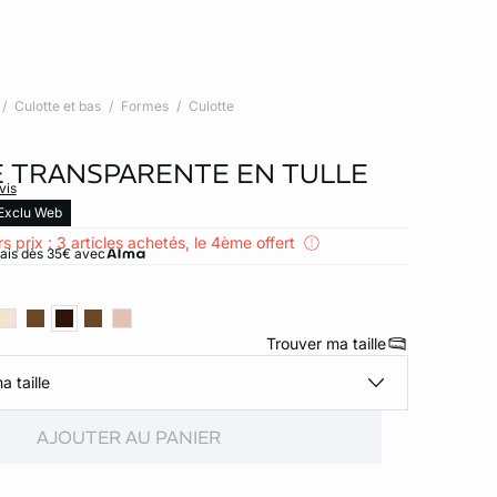
Culotte et bas
Formes
Culotte
 TRANSPARENTE EN TULLE
vis
Exclu Web
s prix : 3 articles achetés, le 4ème offert
rais dès 35€ avec
Trouver ma taille
a taille
AJOUTER AU PANIER