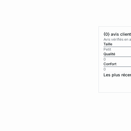
{0} avis clien
Avis vérifiés e
Taille
Petit
Qualité
0
Confort
0
Les plus réce