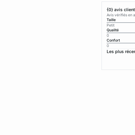
{0} avis clien
Avis vérifiés e
Taille
Petit
Qualité
0
Confort
0
Les plus réce