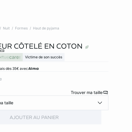
Nuit
Formes
Haut de pyjama
UR CÔTELÉ EN COTON
vis
xt
Victime de son succès
rais dès 35€ avec
e
Trouver ma taille
a taille
AJOUTER AU PANIER