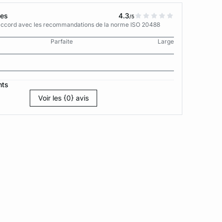
tes
4.3
/5
n accord avec les recommandations de la norme ISO 20488
Parfaite
Large
nts
Voir les {0} avis