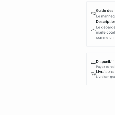
Guide des t
Le mannequ
Descriptio
Le débardeu
maille côte
comme un .
Disponibili
Payez et reti
Livraisons 
Livraison gra