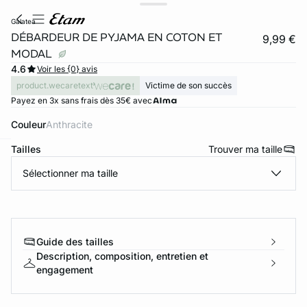
galatea
DÉBARDEUR DE PYJAMA EN COTON ET
9,99 €
MODAL
4.6
Voir les {0} avis
product.wecaretext
Victime de son succès
Payez en 3x sans frais dès 35€ avec
Couleur
anthracite
Tailles
Trouver ma taille
ard
question
Sélectionner ma taille
Guide des tailles
Description, composition, entretien et
engagement