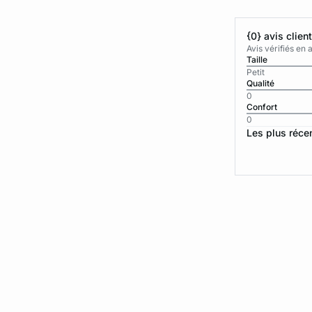
{0} avis clien
Avis vérifiés e
Taille
Petit
Qualité
0
Confort
0
Les plus réce