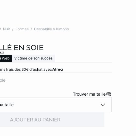
Nuit
Formes
Déshabillé & kimono
LLÉ EN SOIE
vis
u Web
Victime de son succès
ans frais dès 30€ d'achat avec
role
Trouver ma taille
a taille
AJOUTER AU PANIER