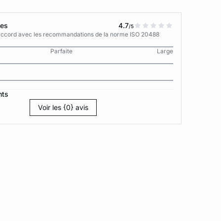
tes
4.7
/5
n accord avec les recommandations de la norme ISO 20488
Parfaite
Large
nts
Voir les {0} avis