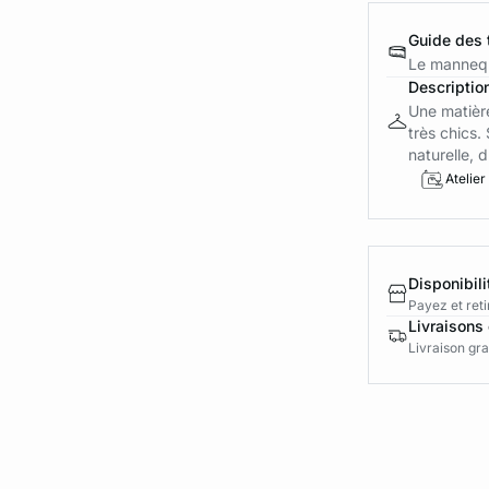
Guide des t
Le mannequ
Descriptio
Une matière
très chics.
naturelle, d.
Atelier
Disponibili
Payez et reti
Livraisons 
Livraison gra