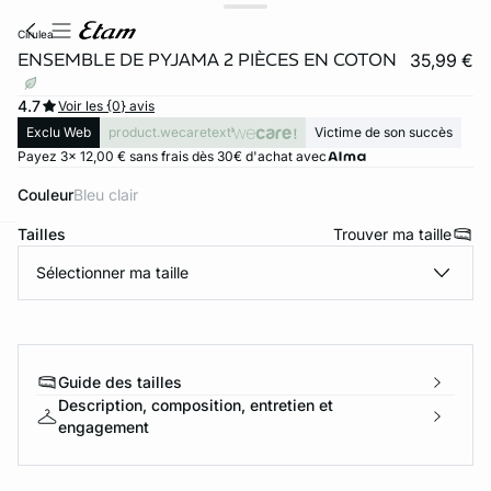
cirulea
ENSEMBLE DE PYJAMA 2 PIÈCES EN COTON
35,99 €
4.7
Voir les {0} avis
Exclu Web
product.wecaretext
Victime de son succès
Payez 3x 12,00 € sans frais dès 30€ d'achat avec
Couleur
bleu clair
Tailles
Trouver ma taille
ard
question
Sélectionner ma taille
Guide des tailles
Description, composition, entretien et
engagement