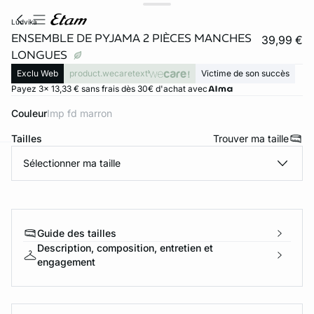
ludvika
ENSEMBLE DE PYJAMA 2 PIÈCES MANCHES
39,99 €
LONGUES
Exclu Web
product.wecaretext
Victime de son succès
Payez 3x 13,33 € sans frais dès 30€ d'achat avec
Couleur
imp fd marron
Tailles
Trouver ma taille
Sélectionner ma taille
ard
question
Guide des tailles
Description, composition, entretien et
engagement