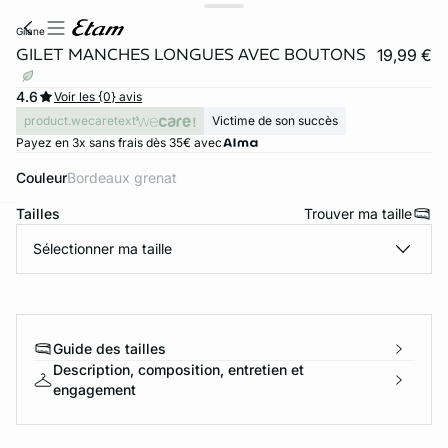
gilane
GILET MANCHES LONGUES AVEC BOUTONS
19,99 €
4.6
Voir les {0} avis
product.wecaretext
Victime de son succès
Payez en 3x sans frais dès 35€ avec
Couleur
bordeaux grenat
Tailles
Trouver ma taille
ard
question
Sélectionner ma taille
Guide des tailles
Description, composition, entretien et
engagement